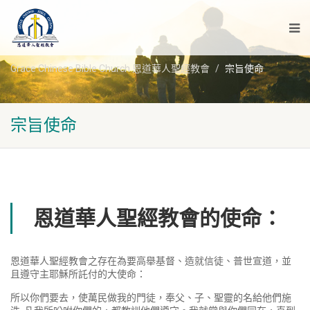
Grace Chinese Bible Church 恩道華人聖經教會
宗旨使命
宗旨使命
恩道華人聖經教會的使命：
恩道華人聖經教會之存在為要高舉基督、造就信徒、普世宣道，並
且遵守主耶穌所託付的大使命：
所以你們要去，使萬民做我的門徒，奉父、子、聖靈的名給他們施