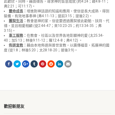
此歡欣。同時，藉由禱告，尋求神的旨意成就 (約4:24；啟4:8-11；
弗2:21；可11:17)。
靈命成長
：
增進​​對神話語的知識和應用，使信徒長大成熟，得到
裝備，有效地事奉神 (弗4:11-13；提前3:15；提後2:2)。
團契生活
：
教會是神的家，信徒要透過團契彼此勸勉、扶持、代
禱，並且相愛相顧 (徒2:44-47；來10:23-25；約13:34-35 ；弗
3:15)。
事工服務
：
在教會、社區以及世界各地彰顯神的愛 (太25:34-
40；加5:13；林後9:11-12；羅12:4-8；弗4:12) 。
佈道宣教
：
藉由本地佈道與普世宣教，以廣傳福音，拓展神的國
度 (徒1:8；林後5:20；太28:18-20；彼後3:9)。
歡迎新朋友