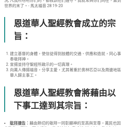
洗,
凡我所吩咐你們的，都教訓他們遵守。我就常與你們同在，直到
世界的末了。- 馬太福音 28:19-20
恩道華人聖經教會成立的宗
旨：
建立基督的身體，使信徒得到肢體的交通、供應和造就，同心事
奉敬拜神。
宣揚並持守聖經所啟示的一切真理。
向萬人傳揚福音，分享主愛，尤其著重於奧林匹亞以及周邊地區
華人歸主事工。
恩道華人聖經教會將藉由以
下事工達到其宗旨：
敬拜禱告
：
藉由熱切的敬拜一同彰顯神的至高與至尊，萬民也因